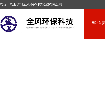
您好，欢迎访问全风环保科技股份有限公司！
网站首