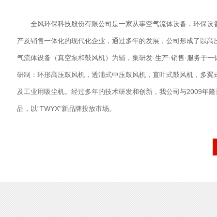
全风环保科技股份有限公司是一家从事空气流体设备，环保设
产及销售一体化的现代化企业，通过多年的发展，公司形成了以高
气流体设备（真空泵和鼓风机）为辅，集研发·生产·销售·服务于
研制：环形高压鼓风机，透浦式中压鼓风机，直叶式鼓风机，多翼
及工业用吸尘机。经过多年的技术研发和创新，我公司与2009年
品，以“TWYX"新品牌投放市场。