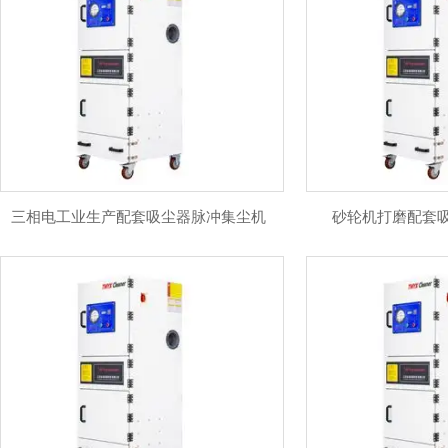
三相电工业生产配套吸尘器脉冲集尘机
砂轮机打磨配套