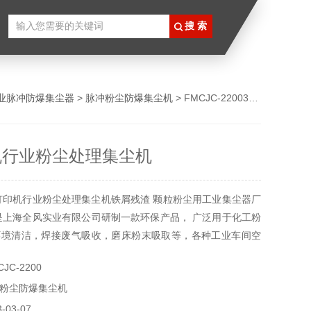
业脉冲防爆集尘器
>
脉冲粉尘防爆集尘机
> FMCJC-22003D打印机行业粉尘处理集尘机
机行业粉尘处理集尘机
打印机行业粉尘处理集尘机铁屑残渣 颗粒粉尘用工业集尘器厂
是上海全风实业有限公司研制一款环保产品， 广泛用于化工粉
环境清洁，焊接废气吸收，磨床粉末吸取等，各种工业车间空
。欢迎新老顾客洽谈业务。
JC-2200
粉尘防爆集尘机
03-07