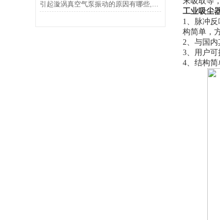
末吸取等
引起漩涡真空气泵振动的原因有哪些,客户们该如何解决?
工业吸尘
1、脉冲
构简单，
2、与国
3、用户
4、结构