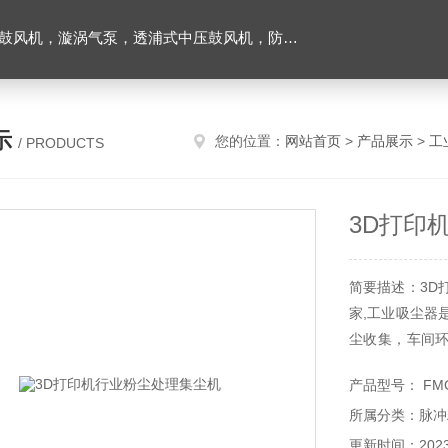
爆风机，工业吸尘器，工业集尘机除尘器，仟样机，气环式真空泵，耐高温腐鼓风机以及工业风刀等；
示
您的位置：
网站首页
>
产品展示
>
工
/ PRODUCTS
3D打印
简要描述：3D
家,工业吸尘器
尘收集，车间
气净化均可适用
产品型号： FMC
所属分类：脉冲
更新时间：2023-