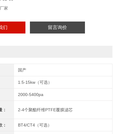
厂家
我们
留言询价
国产
1.5-15kw（可选）
2000-5400pa
量：
2-4个聚酯纤维PTFE覆膜滤芯
款：
BT4/CT4（可选）