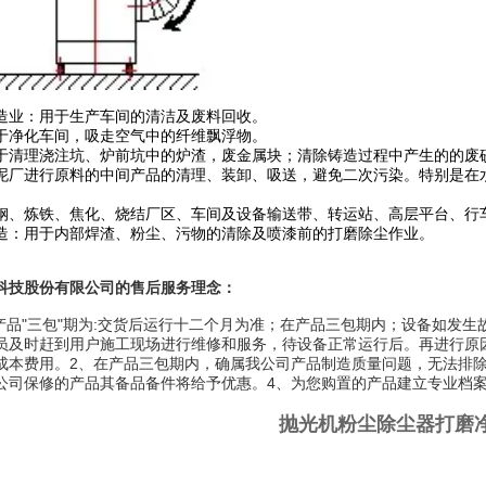
造业：用于生产车间的清洁及废料回收。
于净化车间，吸走空气中的纤维飘浮物。
于清理浇注坑、炉前坑中的炉渣，废金属块；清除铸造过程中产生的的废
泥厂进行原料的中间产品的清理、装卸、吸送，避免二次污染。特别是在
钢、炼铁、焦化、烧结厂区、车间及设备输送带、转运站、高层平台、行
造：用于内部焊渣、粉尘、污物的清除及喷漆前的打磨除尘作业。
科技股份有限公司的售后服务理念：
产品"三包"期为:交货后运行十二个月为准；在产品三包期内；设备如发生
员及时赶到用户施工现场进行维修和服务，待设备正常运行后。再进行原
成本费用。2、在产品三包期内，确属我公司产品制造质量问题，无法排
公司保修的产品其备品备件将给予优惠。4、为您购置的产品建立专业档案
抛光机粉尘除尘器打磨