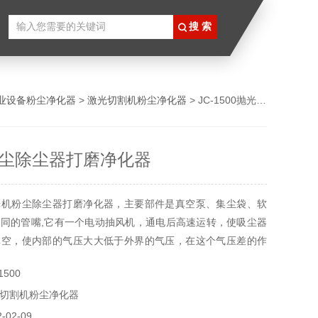
业设备粉尘净化器
>
激光切割机粉尘净化器
> JC-1500抛光机粉尘除尘器打磨净化器
尘除尘器打磨净化器
光机粉尘除尘器打磨净化器，主要部件是真空泵、集尘袋、软
同的管嘴,它有一个电动抽风机，通电后高速运转，使吸尘器
真空，使内部的气压大大低于外界的气压，在这个气压差的作
脏物随着气流进入吸尘器桶体内，再经过集尘袋的过滤，尘垢
500
净化后的空气则经过电动机重新逸入室内，起到冷却电机、净
切割机粉尘净化器
02-09