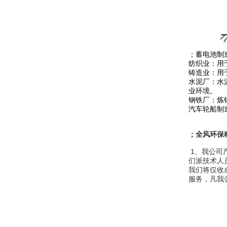
；
蓄电池制
纺织业：用
铸造业：用
水泥厂：水
业环境。
钢铁厂：炼
汽车轮船制
；全风环保
1、我公司
们派技术人
我们将仅收
服务，凡我