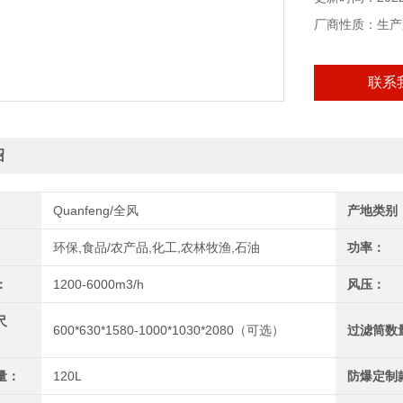
厂商性质：生产
联系
绍
Quanfeng/全风
产地类别
环保,食品/农产品,化工,农林牧渔,石油
功率：
：
1200-6000m3/h
风压：
尺
600*630*1580-1000*1030*2080（可选）
过滤筒数
量：
120L
防爆定制