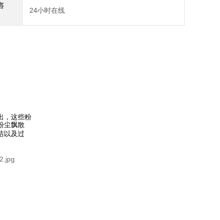
咨
24小时在线
出，这些粉
粉尘飘散
洁以及过