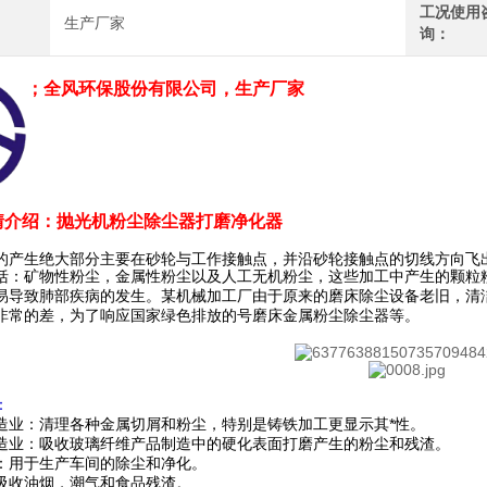
工况使用
生产厂家
询：
；全风环保股份有限公司，生产厂家
情介绍：
抛光机粉尘除尘器打磨净化器
的产生绝大部分主要在砂轮与工作接触点，并沿砂轮接触点的切线方向飞
括：矿物性粉尘，金属性粉尘以及人工无机粉尘，这些加工中产生的颗粒
易导致肺部疾病的发生。某机械加工厂由于原来的磨床除尘设备老旧，清
非常的差，为了响应国家绿色排放的号磨床金属粉尘除尘器等。
：
造业：清理各种金属切屑和粉尘，特别是铸铁加工更显示其*性。
造业：吸收玻璃纤维产品制造中的硬化表面打磨产生的粉尘和残渣。
：用于生产车间的除尘和净化。
吸收油烟，潮气和食品残渣。