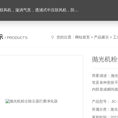
爆风机，工业吸尘器，工业集尘机除尘器，仟样机，气环式真空泵，耐高温腐鼓风机以及工业风刀等；
示
您的位置：
网站首页
>
产品展示
>
工
/ PRODUCTS
抛光机粉
简要描述：抛
管及各种形状不
内部形成瞬间
用下，尘埃和
产品型号： JC-1
留在集尘袋，
所属分类：激光
化空气的作用；
更新时间：2022-