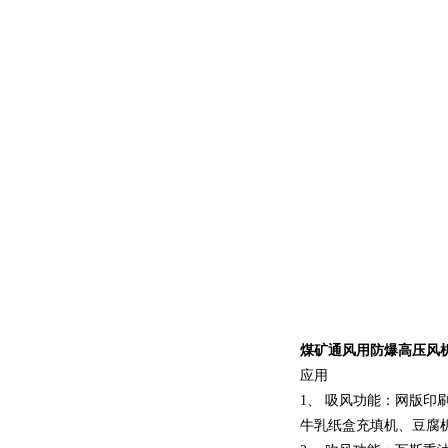
煤矿通风用防爆高压风
应用
1、 吸风功能：网版
牛乳纸盒充填机、豆腐