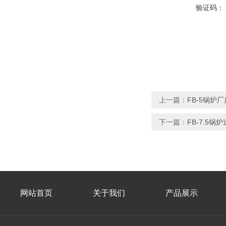
验证码：
上一篇：
FB-5锅炉
下一篇：
FB-7.5
网站首页
关于我们
产品展示