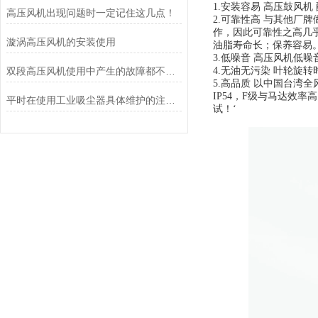
1.安装容易 高压鼓风
高压风机出现问题时一定记住这几点！
2.可靠性高 与其他厂
作，因此可靠性之高几
漩涡高压风机的安装使用
油脂寿命长；保养容易
3.低噪音 高压风机低
双段高压风机使用中产生的故障都不再是难题了
4.无油无污染 叶轮旋
5.高品质 以中国台
IP54，F级与马达
平时在使用工业吸尘器具体维护的注意事项
试！‘