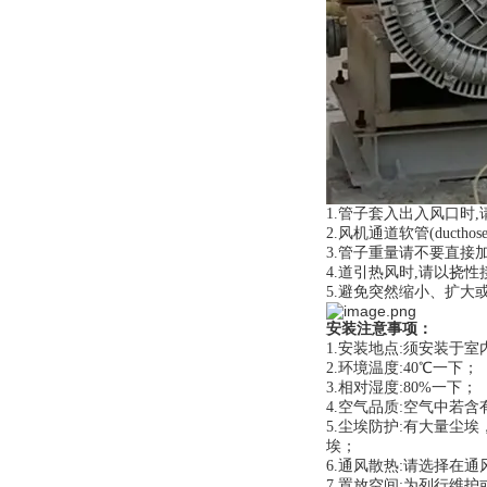
1.管子套入出入风口时
2.风机通道软管(duc
3.管子重量请不要直接
4.道引热风时,请以挠
5.避免突然缩小、扩大
安装注意事项：
1.安装地点:须安装于
2.环境温度:40℃一下；
3.相对湿度:80%一下；
4.空气品质:空气中若
5.尘埃防护:有大量
埃；
6.通风散热:请选择在
7.置放空间:为列行维