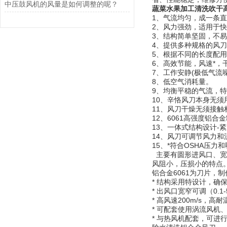
中压鼓风机的风量是如何调整的呢？
蔬菜水果加工清洗吹干
1、气流均匀，成一条直线
2、风力强劲，适用于
3、结构简单坚固，不
4、提供多种规格的风刀长
5、根据不同的长度配用
6、高效节能，风速*，
7、工作安静(极低气流
8、低空气消耗量。
9、均衡平稳的气流，
10、辛恪风刀本身无须
11、风刀干燥无须接
12、6061高强度铝
13、一体式结构设计-紧
14、风刀可调节风力
15、*符合OSHA压力
主要有圆形进风口、宽
风阻小，压损小的特点
铝合金6061为刀片，
* 结构采用特设计，确
* 出风口宽窄可调（0
* 高风速200m/s，高耐
* 可配套使用涡流风
* 与热风机配套，可进