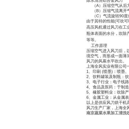
除水清洗铝合金风刀
（A）压缩空气从后方
（B）压缩气流离开气
（C）气流旋转90度
由于其特的性能(可吹可
高压风机通过风刀在工
瓶体表面的水分，吹除
等等。
工作原理
压缩空气进入风刀后，以
境空气，而形成一面薄
风刀的风幕水平吹出。
上海全风实业有限公司
1、印刷 (喷墨)：喷
2、饮料罐装及制瓶：
3、电子行业：电子线
4、食品及医药：于制
5、橡胶塑料业：吹除
6、金属工业：从金属
以上是供应风刀烘干机高
风刀生产厂家，上海全
南京蔬菜水果加工清洗