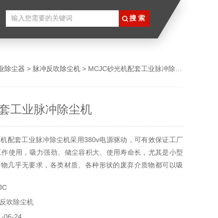
业除尘器
>
脉冲反吹除尘机
> MCJC砂光机配套工业脉冲除尘机
套工业脉冲除尘机
机配套工业脉冲除尘机采用380v电源驱动，可有效保证工厂
工作使用，吸力强劲、储尘容积大、使用寿命长，尤其是小型
取物几乎无要求，各类材质、各种形状的废弃介质物都可以吸
介质，如滤芯、滤袋等的调整，可以吸收达0.3微米精度的固
JC
用于精细化工、精密机械等行业；
反吹除尘机
06-24