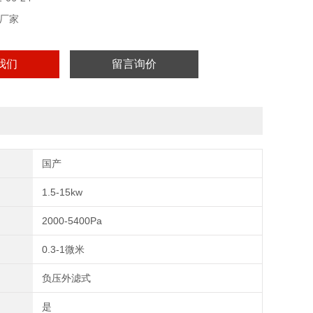
厂家
我们
留言询价
国产
1.5-15kw
2000-5400Pa
0.3-1微米
负压外滤式
是