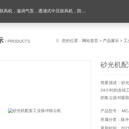
爆风机，工业吸尘器，工业集尘机除尘器，仟样机，气环式真空泵，耐高温腐鼓风机以及工业风刀等；
示
您的位置：
网站首页
>
产品展示
>
工
/ PRODUCTS
砂光机配
简要描述：砂光
24小时的连续
的集尘器对吸
取，通过对过滤
产品型号： MC
体颗粒物，可适
所属分类：脉冲
更新时间：2021-