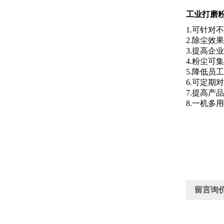
工业打磨
1.可针
2.除尘效
3.提高
4.粉尘
5.降低
6.可定
7.提高产
8.一机
留言询