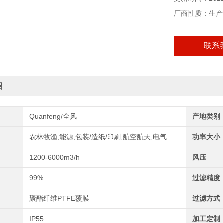
厂商性质：生产
联系
绍
Quanfeng/全风
产地类别
农林牧渔,能源,包装/造纸/印刷,航空航天,电气
功率大小
1200-6000m3/h
风压
99%
过滤精度
聚酯纤维PTFE覆膜
过滤方式
IP55
加工定制