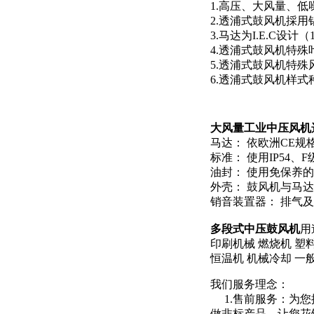
1.高压、大风量、
2.透浦式鼓风机採
3.马达为I.E.C
4.透浦式鼓风机特
5.透浦式鼓风机特
6.透浦式鼓风机样
大风量工业中压风机
马达： 依欧洲CE规
标准： 使用IP54
油封： 使用免保养
外壳： 鼓风机与马
销音装置器： 排气
多段式中压鼓风机
用
印刷机械 燃烧机 塑
恒温机 机械冷却 一
我们服务理念：
1.售前服务：为您
做非标产品，让您花