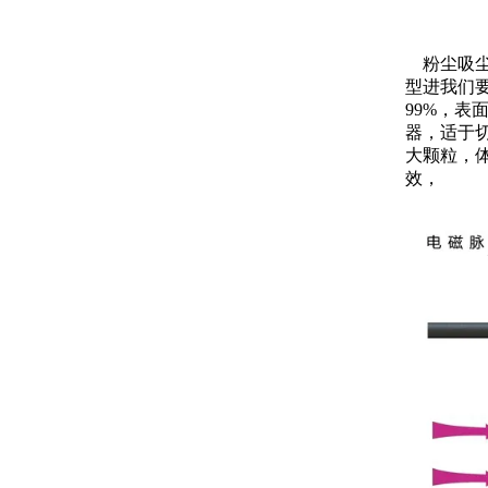
粉尘吸尘
型进我们
99%，
器，适于
大颗粒，
效，