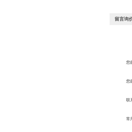
留言询
您
您
联
常