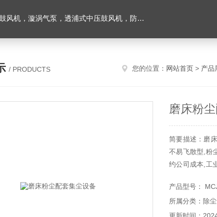
爆风机，工业吸尘器，工业集尘机除尘器，仟样机，气环式真空泵，耐高温腐鼓风机以及工业风刀等；
示
您的位置：
网站首页
>
产品
/ PRODUCTS
磨床粉尘
简要描述：磨床
不易飞散型,粉
约公司成本,工
的；
产品型号： MC
所属分类：除尘
更新时间：2024-