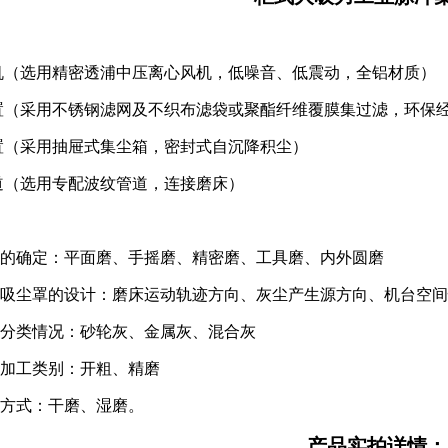
：
机（选用精密透浦中压离心风机，低噪音、低震动，全铝材质）
置（采用不锈钢滤网及不织布滤袋或聚酯纤维覆膜集过滤，环保
置（采用抽屉式集尘箱，密封式自沉降积尘）
道（选用专配波纹管道，连接磨床）
：
类型的确定：平面磨、手摇磨、精密磨、工具磨、内外圆磨
配套吸尘罩的设计：磨床运动轨迹方向、灰尘产生源方向、机台空
尘分类情况：砂轮灰、金属灰、混合灰
艺加工类别：开粗、精磨
工方式：干磨、湿磨。
产品实拍详情：