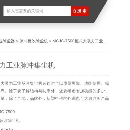
业除尘器
>
脉冲反吹除尘机
> MCJC-7500柜式大吸力工业脉冲集尘机
力工业脉冲集尘机
式大吸力工业脉冲集尘机选购时当以质量可靠、功能使用、操
依靠、除了要了解结构与功率外，还要考虑附加功能的多少、
质量，除了产地，品牌外，从塑料件的外观也可大致判断产品
观较差的产品，质量一般也较差。内在质量可以从电机噪音大
C-7500
强弱等方面判断。检查时，还注意软管及接口是否漏气，附件
反吹除尘机
全等。
05-15