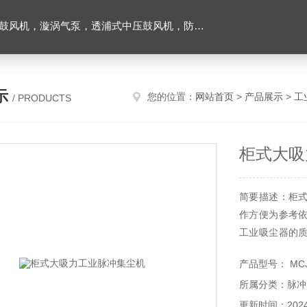
爆风机，工业吸尘器，工业集尘机除尘器，仟样机，气环式真空泵，耐高温腐鼓风机以及工业风刀等；
示
您的位置：
网站首页
>
产品展示
>
工
/ PRODUCTS
柜式大吸
简要描述：柜
作方便为参考
工业吸尘器的
的可信度。外
产品型号： MCJ
小，空气吸力
所属分类：脉冲
及备用件是否齐
更新时间：2024-