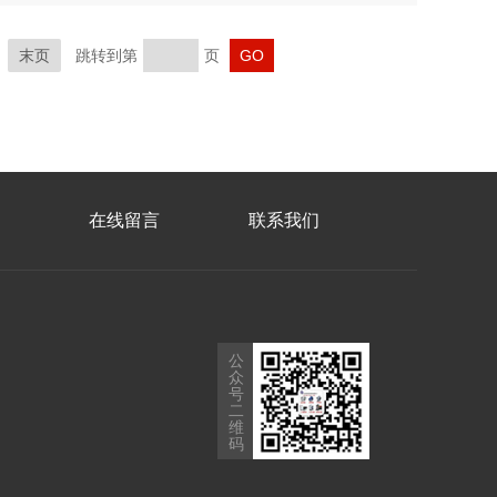
末页
跳转到第
页
在线留言
联系我们
公
众
号
二
维
码