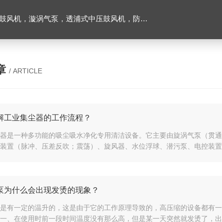
爆风机，工业吸尘器，工业集尘机除尘器，仟样机，气环式真空泵，耐高温腐鼓风机以及工业风刀等；
章
/ ARTICLE
解工业集尘器的工作流程？
器是一种多功能的吸尘吸水净化专用清洁设备。它主要由旋涡气泵（贯通
装置（脉冲、压差反吹；震荡）、旋风器、水位浮球、潜污泵、电控装置、
泵为什么会出现发烫的现象？
是有一定的温升的，这是由于它的工作原理导致的，高压缩的设备都有一
一、在使用时前一段时间温度没有那么高，但是某一天突然就发烫了，出现